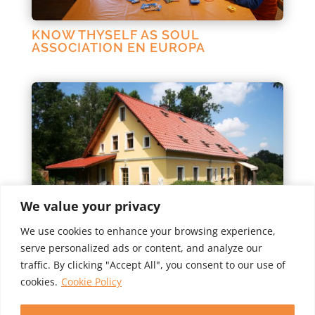
KNOW THYSELF AS SOUL
ASSOCIATION EN EUROPA
We value your privacy
We use cookies to enhance your browsing experience,
LIGHTHOUSE CENTER POLONIA EN
serve personalized ads or content, and analyze our
EUROPA
traffic. By clicking "Accept All", you consent to our use of
cookies.
Cookie Policy