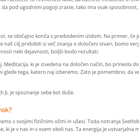
, da pod ugodnimi pogoji zraste, tako ima vsak sposobnost, d
t, se običajno konča s predvidenim izidom. Na primer, če je
 naš cilj pridobiti si več znanja o določeni stvari, bomo ve
osti neki dejavnosti, boljši bodo rezultati.
. Meditacija, ki je izvedena na določen način, bo prinesla dol
 glede tega, katero naj izberemo. Zato je pomembno, da vem
gh Ji, je spoznanje sebe kot duše.
vok?
vamo s svojimi fizičnimi očmi in ušesi. Toda notranja Svetlo
e, ki je v nas in v vsem okoli nas. Ta energija je ustvarjalna m