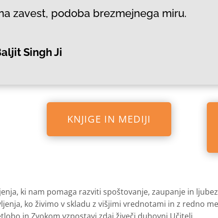
na zavest, podoba brezmejnega miru.
aljit Singh Ji
KNJIGE IN MEDIJI
jenja, ki nam pomaga razviti spoštovanje, zaupanje in ljubez
ivljenja, ko živimo v skladu z višjimi vrednotami in z redno 
tlobo in Zvokom vzpostavi zdaj živeči duhovni Učitelj.