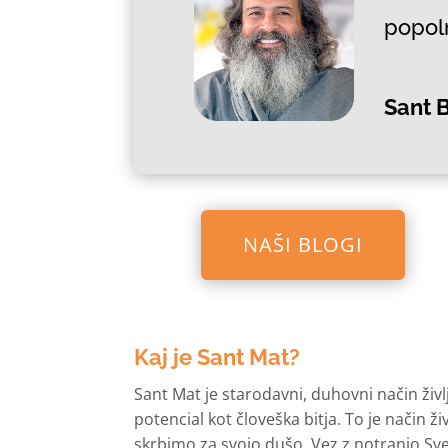
popol
Sant B
NAŠI BLOGI
Kaj je Sant Mat?
Sant Mat je starodavni, duhovni način živl
potencial kot človeška bitja. To je način ž
skrbimo za svojo dušo. Vez z notranjo Sve