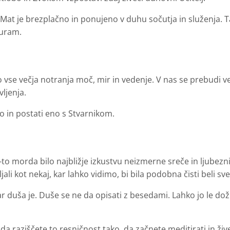
t Mat je brezplačno in ponujeno v duhu sočutja in služenja. Ta 
turam.
o vse večja notranja moč, mir in vedenje. V nas se prebudi ve
vljenja.
šo in postati eno s Stvarnikom.
e-to morda bilo najbližje izkustvu neizmerne sreče in ljubezni
jali kot nekaj, kar lahko vidimo, bi bila podobna čisti beli svet
kar duša je. Duše se ne da opisati z besedami. Lahko jo le doži
i, da raziščete to resničnost tako, da začnete meditirati in živ