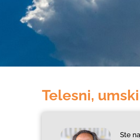
Telesni, umski
Ste na