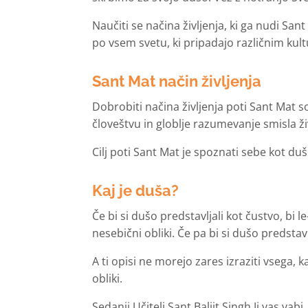
Naučiti se načina življenja, ki ga nudi San
po vsem svetu, ki pripadajo različnim kul
Sant Mat način življenja
Dobrobiti načina življenja poti Sant Mat s
človeštvu in globlje razumevanje smisla ži
Cilj poti Sant Mat je spoznati sebe kot du
Kaj je duša?
Če bi si dušo predstavljali kot čustvo, bi l
nesebični obliki. Če pa bi si dušo predstavl
A ti opisi ne morejo zares izraziti vsega, 
obliki.
Sedanji Učitelj Sant Baljit Singh Ji vas vab