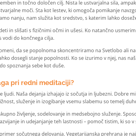
ben in točno določen cilj. Nista le ustvarjalna sila, ampak 
tvarjalne moči. Sta kot lestev, ki omogoča pomikanje navzgo
tiramo nanju, nam služita kot sredstvo, s katerim lahko dose
ti in slišati s fizičnimi očmi in ušesi. Ko natančno usmeri
s vodi do končnega cilja.
omeni, da se popolnoma skoncentriramo na Svetlobo ali na Z
 lahko dosegli stanje popolnosti. Ko se izurimo v njej, nas 
 do spoznanja sebe kot duše.
ga pri redni meditaciji?
 ljudi. Naša dejanja izhajajo iz sočutja in ljubezni. Dobre mi
nižnost, služenje in izogibanje vsemu slabemu so temelj duho
skupno življenje, sodelovanje in medsebojno služenje. Sposo
vijanje in udejanjanje teh lastnosti – pomoč tistim, ki so v st
 primer sočutnega delovanja. Vegetarijanska prehrana je naj