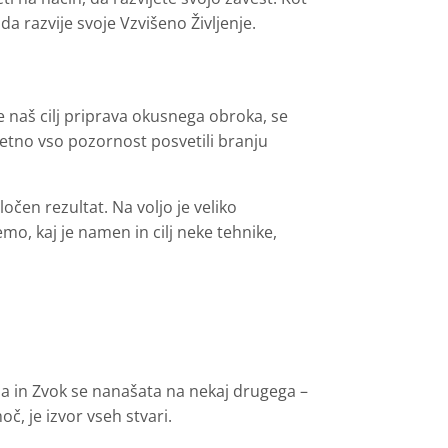
a razvije svoje Vzvišeno Življenje.
 naš cilj priprava okusnega obroka, se
rjetno vso pozornost posvetili branju
očen rezultat. Na voljo je veliko
o, kaj je namen in cilj neke tehnike,
ba in Zvok se nanašata na nekaj drugega –
oč, je izvor vseh stvari.