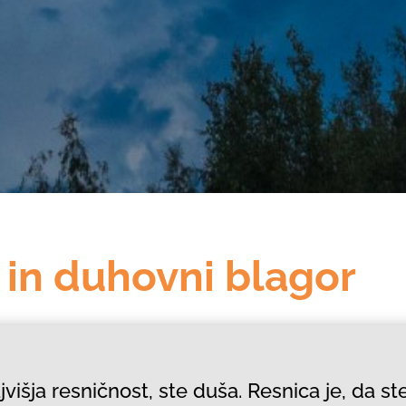
 in duhovni blagor
jvišja resničnost, ste duša. Resnica je, da s