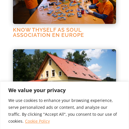
KNOW THYSELF AS SOUL
ASSOCIATION EN EUROPE
We value your privacy
We use cookies to enhance your browsing experience,
serve personalized ads or content, and analyze our
LIGHTHOUSE CENTER POLOGNE EN
traffic. By clicking "Accept All", you consent to our use of
EUROPE
cookies.
Cookie Policy